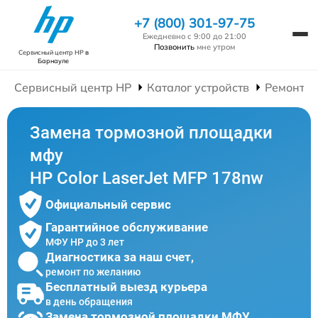
+7 (800) 301-97-75
Ежедневно с 9:00 до 21:00
Позвонить
мне утром
Сервисный центр HP
в
Барнауле
Сервисный центр HP
Каталог устройств
Ремонт 
Замена тормозной площадки
мфу
HP Color LaserJet MFP 178nw
Официальный сервис
Гарантийное обслуживание
МФУ HP до 3 лет
Диагностика за наш счет,
ремонт по желанию
Бесплатный выезд курьера
в день обращения
Замена тормозной площадки МФУ