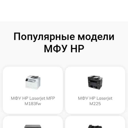
Популярные модели
МФУ HP
МФУ HP LaserJet MFP
МФУ HP LaserJet
M183fw
M225