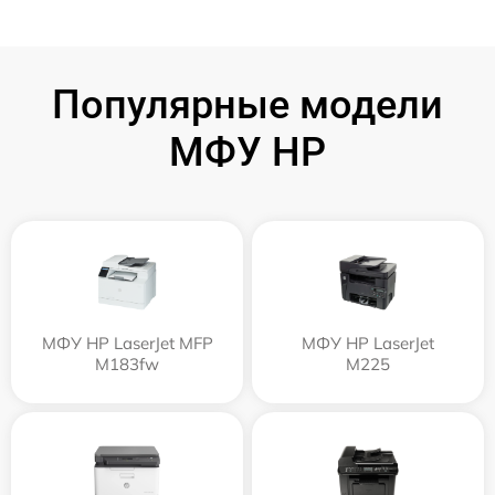
Популярные модели
МФУ HP
МФУ HP LaserJet MFP
МФУ HP LaserJet
M183fw
M225