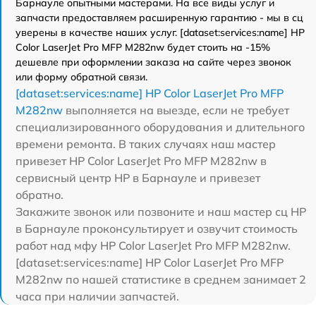
Барнауле опытными мастерами. На все виды услуг и
запчасти предоставляем расширенную гарантию - мы в сц
уверены в качестве наших услуг. [dataset:services:name] HP
Color LaserJet Pro MFP M282nw будет стоить на -15%
дешевле при оформлении заказа на сайте через звонок
или форму обратной связи.
[dataset:services:name] HP Color LaserJet Pro MFP
M282nw
выполняется на выезде, если не требует
специализированного оборудования и длительного
времени ремонта. В таких случаях наш мастер
привезет HP Color LaserJet Pro MFP M282nw в
сервисный центр HP в Барнауле и привезет
обратно.
Закажите звонок или позвоните и наш мастер сц HP
в Барнауле проконсультирует и озвучит стоимость
работ над мфу HP Color LaserJet Pro MFP M282nw.
[dataset:services:name] HP Color LaserJet Pro MFP
M282nw по нашей статистике в среднем занимает 2
часа при наличии запчастей.