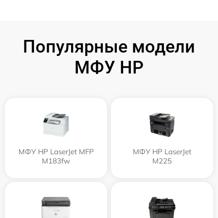
Популярные модели
МФУ HP
МФУ HP LaserJet MFP
МФУ HP LaserJet
M183fw
M225