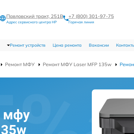
Павловский тракт, 251В
+7 (800) 301-97-75
Адрес сервисного центра HP
Горячая линия
Ремонт устройств
Цена ремонта
Вакансии
Контакт
Ремонт МФУ
Ремонт МФУ Laser MFP 135w
Ремон
а мфу
135w