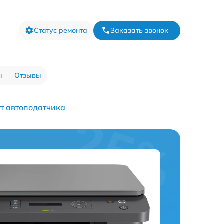
Статус ремонта
Заказать звонок
ы
Отзывы
т автоподатчика