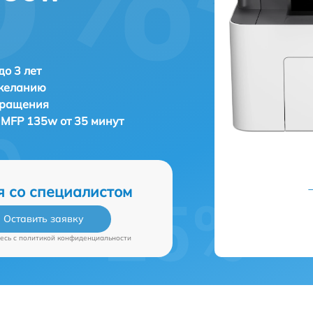
о 3 лет
 желанию
бращения
 MFP 135w от 35 минут
я со специалистом
Оставить заявку
есь c
политикой конфиденциальности