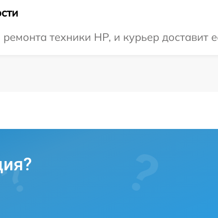
сти
емонта техники HP, и курьер доставит е
ция?