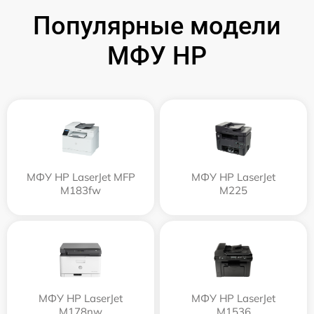
Популярные модели
МФУ HP
МФУ HP LaserJet MFP
МФУ HP LaserJet
M183fw
M225
МФУ HP LaserJet
МФУ HP LaserJet
M178nw
M1536