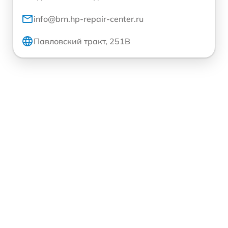
info@brn.hp-repair-center.ru
Павловский тракт, 251В