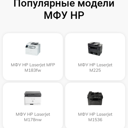
Популярные модели
МФУ HP
МФУ HP LaserJet MFP
МФУ HP LaserJet
M183fw
M225
МФУ HP LaserJet
МФУ HP LaserJet
M178nw
M1536