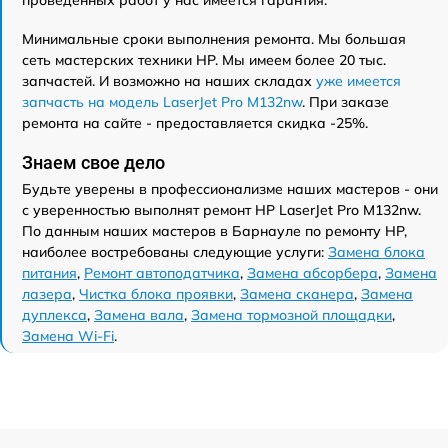
проведенных работ у нас имеется гарантия.
Минимальные сроки выполнения ремонта. Мы большая
сеть мастерских техники HP. Мы имеем более 20 тыс.
запчастей. И возможно на наших складах
уже имеется
запчасть на модель LaserJet Pro M132nw
. При заказе
ремонта на сайте - предоставляется скидка -25%.
Знаем свое дело
Будьте уверены в профессионализме наших мастеров - они
с уверенностью выполнят ремонт HP LaserJet Pro M132nw.
По данным наших мастеров в Барнауле по ремонту HP,
наиболее востребованы следующие услуги:
Замена блока
питания
,
Ремонт автоподатчика
,
Замена абсорбера
,
Замена
лазера
,
Чистка блока проявки
,
Замена сканера
,
Замена
дуплекса
,
Замена вала
,
Замена тормозной площадки
,
Замена Wi-Fi
.