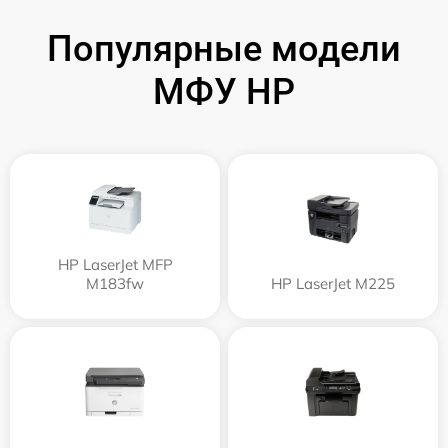
Популярные модели
МФУ HP
HP LaserJet MFP
M183fw
HP LaserJet M225