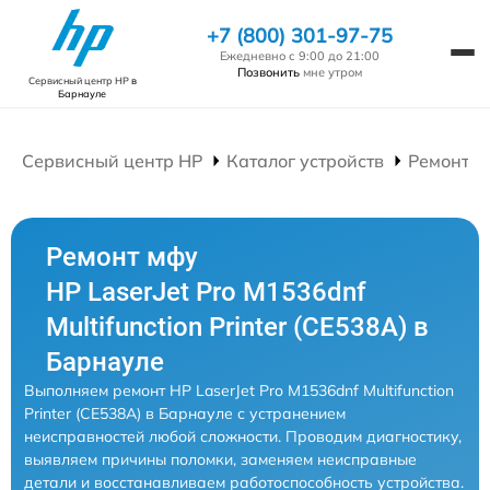
+7 (800) 301-97-75
Ежедневно с 9:00 до 21:00
Позвонить
мне утром
Сервисный центр HP
в
Барнауле
Сервисный центр HP
Каталог устройств
Ремонт 
Ремонт мфу
HP LaserJet Pro M1536dnf
Multifunction Printer (CE538A) в
Барнауле
Выполняем ремонт HP LaserJet Pro M1536dnf Multifunction
Printer (CE538A) в Барнауле с устранением
неисправностей любой сложности. Проводим диагностику,
выявляем причины поломки, заменяем неисправные
детали и восстанавливаем работоспособность устройства.