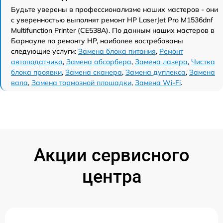
Будьте уверены в профессионализме наших мастеров - они
с уверенностью выполнят ремонт HP LaserJet Pro M1536dnf
Multifunction Printer (CE538A). По данным наших мастеров в
Барнауле по ремонту HP, наиболее востребованы
следующие услуги:
Замена блока питания
,
Ремонт
автоподатчика
,
Замена абсорбера
,
Замена лазера
,
Чистка
блока проявки
,
Замена сканера
,
Замена дуплекса
,
Замена
вала
,
Замена тормозной площадки
,
Замена Wi-Fi
.
Акции сервисного
центра