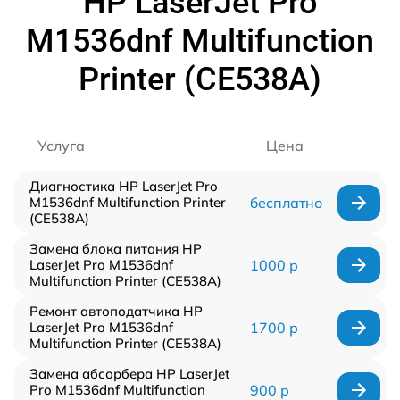
HP LaserJet Pro
M1536dnf Multifunction
Printer (CE538A)
Услуга
Цена
Диагностика HP LaserJet Pro
M1536dnf Multifunction Printer
бесплатно
(CE538A)
Замена блока питания HP
LaserJet Pro M1536dnf
1000 р
Multifunction Printer (CE538A)
Ремонт автоподатчика HP
LaserJet Pro M1536dnf
1700 р
Multifunction Printer (CE538A)
Замена абсорбера HP LaserJet
Pro M1536dnf Multifunction
900 р