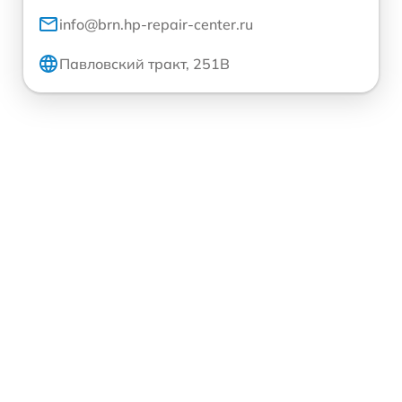
info@brn.hp-repair-center.ru
Павловский тракт, 251В