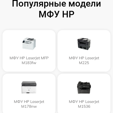
Популярные модели
МФУ HP
МФУ HP LaserJet MFP
МФУ HP LaserJet
M183fw
M225
МФУ HP LaserJet
МФУ HP LaserJet
M178nw
M1536