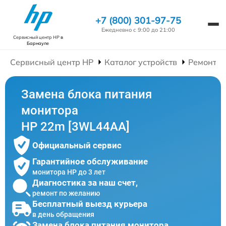
+7 (800) 301-97-75
Ежедневно с 9:00 до 21:00
Сервисный центр HP
в
Барнауле
Сервисный центр HP
Каталог устройств
Ремонт М
Замена блока питания
монитора
HP 22m [3WL44AA]
Официальный сервис
Гарантийное обслуживание
монитора HP до 3 лет
Диагностика за наш счет,
ремонт по желанию
Бесплатный выезд курьера
в день обращения
Замена блока питания монитора