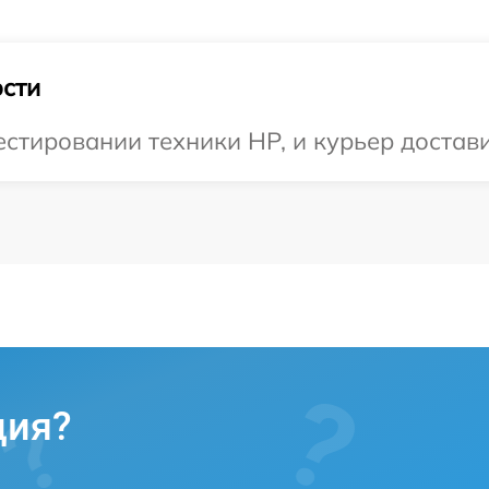
сти
тировании техники HP, и курьер доставит
ция?