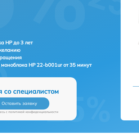
а HP до 3 лет
 желанию
бращения
) моноблока
HP 22-b001ur от 35 минут
я со специалистом
Оставить заявку
есь c
политикой конфиденциальности