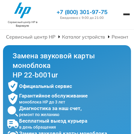
+7 (800) 301-97-75
Ежедневно с 9:00 до 21:00
Сервисный центр HP
в
Барнауле
Сервисный центр HP
Каталог устройств
Ремонт М
Замена звуковой карты
моноблока
HP 22-b001ur
Официальный сервис
Гарантийное обслуживание
моноблока HP до 3 лет
Диагностика за наш счет,
ремонт по желанию
Бесплатный выезд курьера
в день обращения
Замена звуковой карты моноблока