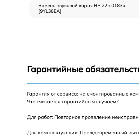
Замена звуковой карты HP 22-c0183ur
[9YL38EA]
Замена USB порта HP 22-c0183ur [9YL38EA
Замена HDD (замена жёсткого диска) HP 2
c0183ur [9YL38EA]
Замена Ethernet порта HP 22-c0183ur
[9YL38EA]
Гарантийные обязательст
Замена лампы подсветки HP 22-c0183ur
[9YL38EA]
Замена блока питания HP 22-c0183ur
Гарантия от сервиса: на смонтированные ко
[9YL38EA]
Что считается гарантийным случаем?
Замена матрицы HP 22-c0183ur [9YL38EA]
Для работ: Повторное проявление неисправн
Профилактическая чистка HP 22-c0183ur
Для комплектующих: Преждевременный выход
[9YL38EA]