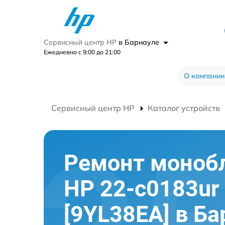
Сервисный центр HP
в Барнауле
Ежедневно с 9:00 до 21:00
О компании
Сервисный центр HP
Каталог устройств
Ремонт моноб
HP 22-c0183ur
[9YL38EA] в Ба