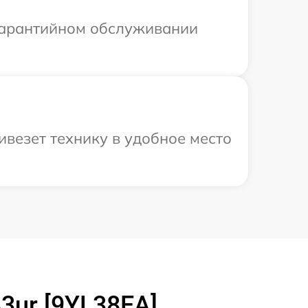
 гарантийном обслуживании
везет технику в удобное место
3ur [9YL38EA]