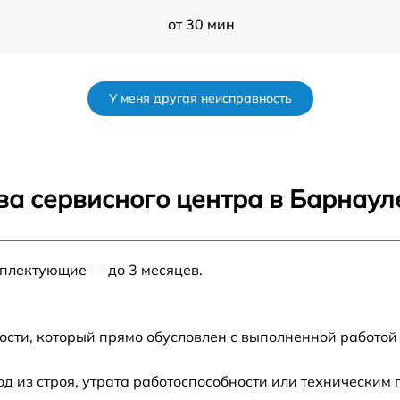
от 30 мин
]
от 60 мин
У меня другая неисправность
2-
от 60 мин
от 30 мин
ва сервисного центра в Барнаул
от 1 мин
мплектующие — до 3 месяцев.
от 60 мин
от 60 мин
ости, который прямо обусловлен с выполненной работой
от 30 мин
 из строя, утрата работоспособности или техническим