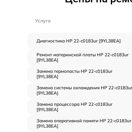
Услуга
Диагностика HP 22-c0183ur [9YL38EA]
Ремонт материнской платы HP 22-c0183ur
[9YL38EA]
Замена термопасты HP 22-c0183ur
[9YL38EA]
Замена системы охлаждения HP 22-c0183u
[9YL38EA]
Замена процессора HP 22-c0183ur
[9YL38EA]
Замена оперативной памяти HP 22-c0183ur
[9YL38EA]