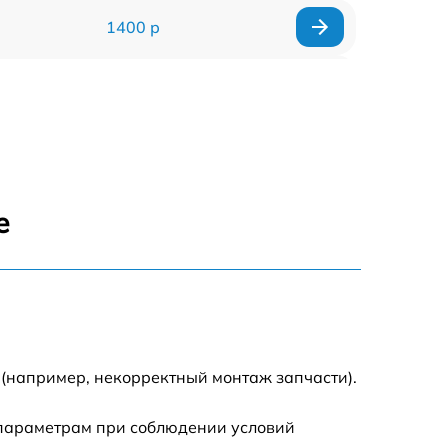
1400 р
700 р
500 р
400 р
е
900 р
2800 р
900 р
 (например, некорректный монтаж запчасти).
1950 р
 параметрам при соблюдении условий