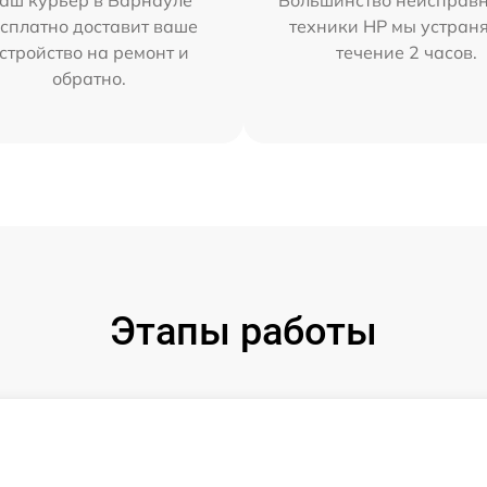
аш курьер в Барнауле
Большинство неисправн
сплатно доставит ваше
техники HP мы устран
стройство на ремонт и
течение 2 часов.
обратно.
Этапы работы