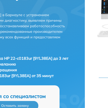
] в Барнауле с устранением
м диагностику, выявляем причины
восстанавливаем работоспособность
и рекомендованные производителем
рку всех функций и предоставляем
а HP 22-c0183ur [9YL38EA] до 3 лет
 желанию
бращения
183ur [9YL38EA] от 35 минут
я со специалистом
Оставить заявку