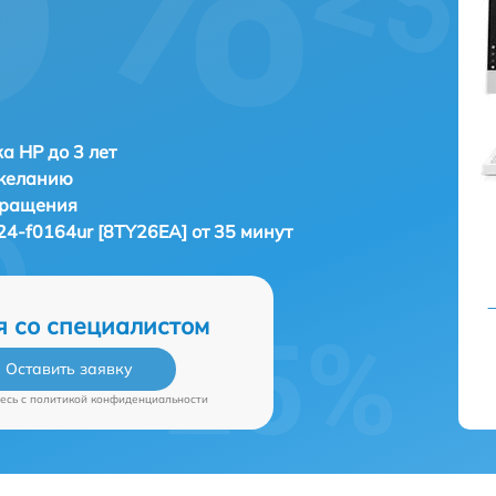
а HP до 3 лет
 желанию
бращения
24-f0164ur [8TY26EA] от 35 минут
я со специалистом
Оставить заявку
есь c
политикой конфиденциальности