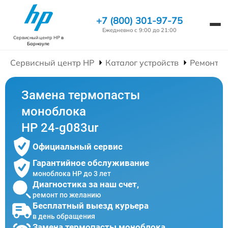
+7 (800) 301-97-75
Ежедневно с 9:00 до 21:00
Сервисный центр HP
в
Барнауле
Сервисный центр HP
Каталог устройств
Ремонт М
Замена термопасты
моноблока
HP 24-g083ur
Официальный сервис
Гарантийное обслуживание
моноблока HP до 3 лет
Диагностика за наш счет,
ремонт по желанию
Бесплатный выезд курьера
в день обращения
Замена термопасты моноблока