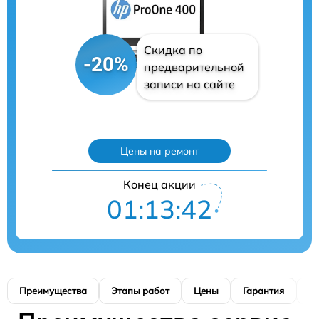
Скидка по
-20%
предварительной
записи на сайте
Цены на ремонт
Конец акции
01:13:41
Преимущества
Этапы работ
Цены
Гарантия
М