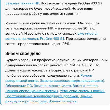
ремонту техники HP
. Восстановить модель ProOne 400 G1
для мастеров не будет новой задачей. На все виды
проведенных работ у нас имеется гарантия.
Минимальные сроки выполнения ремонта. Мы большая
сеть мастерских техники HP. Мы имеем более 20 тыс.
запчастей. И возможно на наших складах
уже имеется
запчасть на модель ProOne 400 G1
. При заказе ремонта на
сайте - предоставляется скидка -25%.
Знаем свое дело
Будьте уверены в профессионализме наших мастеров - они
с уверенностью выполнят ремонт HP ProOne 400 G1. По
данным наших мастеров в Барнауле по ремонту HP,
наиболее востребованы следующие услуги:
Ремонт
материнской платы
,
Замена видеоадаптера (видеокарты)
,
Обновление ПО
,
Замена южного моста
,
Замена стекла
,
Замена операционной системы
,
Установка системы macOS
,
Восстановление токопроводящих дорожек
,
Замена
аккумулятора (батареи)
,
Замена батареи
.