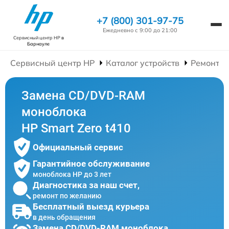
+7 (800) 301-97-75
Ежедневно с 9:00 до 21:00
Сервисный центр HP
в
Барнауле
Сервисный центр HP
Каталог устройств
Ремонт М
Замена CD/DVD-RAM
моноблока
HP Smart Zero t410
Официальный сервис
Гарантийное обслуживание
моноблока HP до 3 лет
Диагностика за наш счет,
ремонт по желанию
Бесплатный выезд курьера
в день обращения
Замена CD/DVD-RAM моноблока