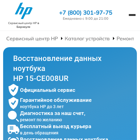
+7 (800) 301-97-75
Ежедневно с 9:00 до 21:00
Сервисный центр HP
в
Барнауле
Сервисный центр HP
Каталог устройств
Ремонт Н
Восстановление данных
ноутбука
HP 15-CE008UR
Официальный сервис
Гарантийное обслуживание
ноутбука HP до 3 лет
Диагностика за наш счет,
ремонт по желанию
Бесплатный выезд курьера
в день обращения
Восстановление данных ноутбука