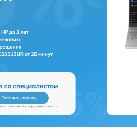
 HP до 3 лет
 желанию
бращения
CS0013UR от 35 минут
я со специалистом
Оставить заявку
есь c
политикой конфиденциальности