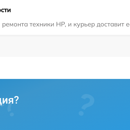
сти
емонта техники HP, и курьер доставит ее
ция?