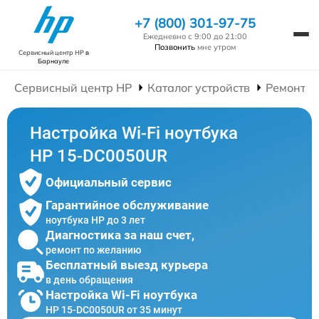
+7 (800) 301-97-75
Ежедневно с 9:00 до 21:00
Позвонить
мне утром
Сервисный центр HP
в
Барнауле
Сервисный центр HP
Каталог устройств
Ремонт Н
Настройка Wi-Fi ноутбука
HP 15-DC0050UR
Официальный сервис
Гарантийное обслуживание
ноутбука HP до 3 лет
Диагностика за наш счет,
ремонт по желанию
Бесплатный выезд курьера
в день обращения
Настройка Wi-Fi ноутбука
HP 15-DC0050UR от 35 минут