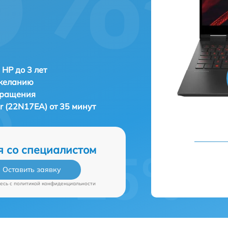
 HP до 3 лет
 желанию
бращения
 (22N17EA) от 35 минут
я со специалистом
Оставить заявку
есь c
политикой конфиденциальности