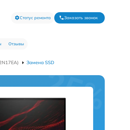
Статус ремонта
Заказать звонок
ы
Отзывы
22N17EA)
Замена SSD