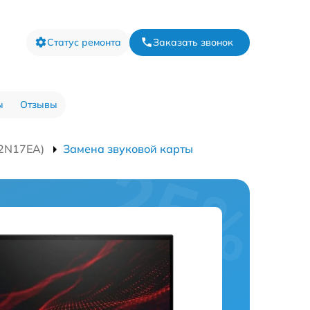
Статус ремонта
Заказать звонок
ы
Отзывы
22N17EA)
Замена звуковой карты