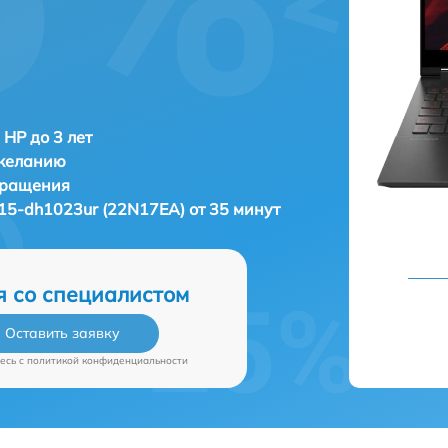
 HP до 3 лет
 желанию
бращения
15-dh1023ur (22N17EA) от 35 минут
я со специалистом
Оставить заявку
есь c
политикой конфиденциальности