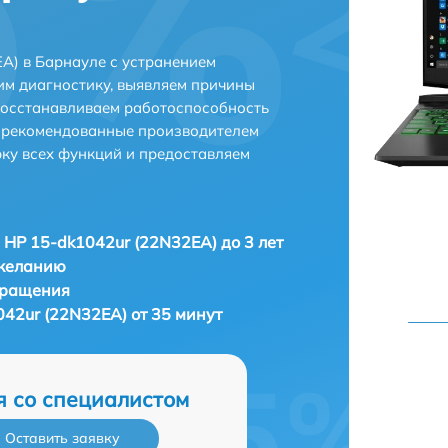
A) в Барнауле с устранением
м диагностику, выявляем причины
восстанавливаем работоспособность
и рекомендованные производителем
рку всех функций и предоставляем
 HP 15-dk1042ur (22N32EA) до 3 лет
 желанию
бращения
042ur (22N32EA) от 35 минут
я со специалистом
Оставить заявку