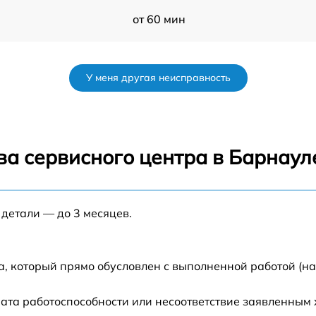
от 60 мин
r
от 50 мин
У меня другая неисправность
от 120 мин
от 70 мин
ва сервисного центра в Барнаул
от 80 мин
 детали — до 3 месяцев.
от 60 мин
от 60 мин
а, который прямо обусловлен с выполненной работой (н
от 80 мин
ата работоспособности или несоответствие заявленным