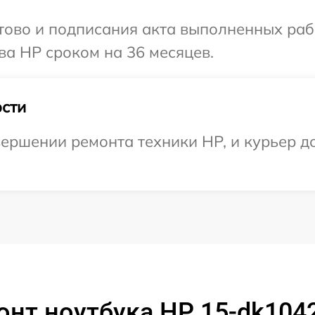
готово и подписания акта выполненных р
ва HP сроком на 36 месяцев.
сти
ершении ремонта техники HP, и курьер до
нт ноутбука HP 15-dk104