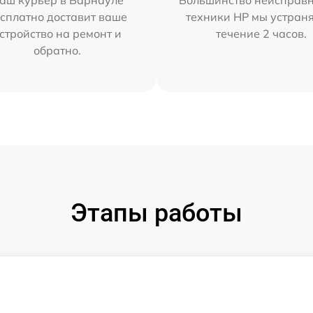
аш курьер в Барнауле
Большинство неисправн
сплатно доставит ваше
техники HP мы устран
стройство на ремонт и
течение 2 часов.
обратно.
Этапы работы