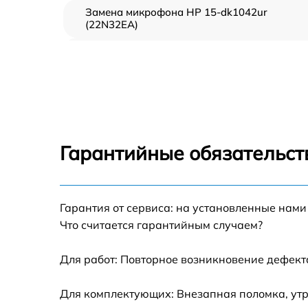
Замена микрофона HP 15-dk1042ur
(22N32EA)
Замена оперативной памяти HP 15-dk1042u
(22N32EA)
Замена процессора HP 15-dk1042ur
(22N32EA)
Замена системы охлаждения HP 15-
dk1042ur (22N32EA)
Гарантийные обязательст
Замена экрана HP 15-dk1042ur (22N32EA)
Замена шлейфа матрицы HP 15-dk1042ur
Гарантия от сервиса: на установленные нами
(22N32EA)
Что считается гарантийным случаем?
Замена разъёмов (HDMI, DVI, Дисплей
порта) HP 15-dk1042ur (22N32EA)
Для работ: Повторное возникновение дефект
Замена северного моста HP 15-dk1042ur
Для комплектующих: Внезапная поломка, утр
(22N32EA)