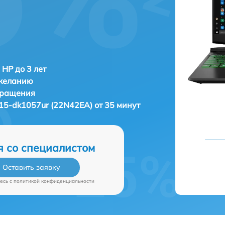
 HP до 3 лет
 желанию
бращения
15-dk1057ur (22N42EA) от 35 минут
я со специалистом
Оставить заявку
есь c
политикой конфиденциальности