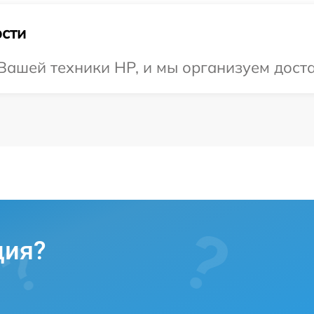
сти
ашей техники HP, и мы организуем доста
ция?