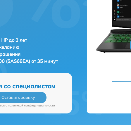
 HP до 3 лет
 желанию
бращения
0 (5AS68EA) от 35 минут
я со специалистом
Оставить заявку
есь c
политикой конфиденциальности