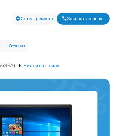
Статус ремонта
Заказать звонок
ы
Отзывы
S68EA)
Чистка от пыли