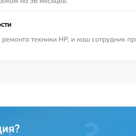
оком на 36 месяцев.
сти
емонта техники HP, и наш сотрудник при
ция?