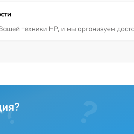
сти
ашей техники HP, и мы организуем доста
ция?