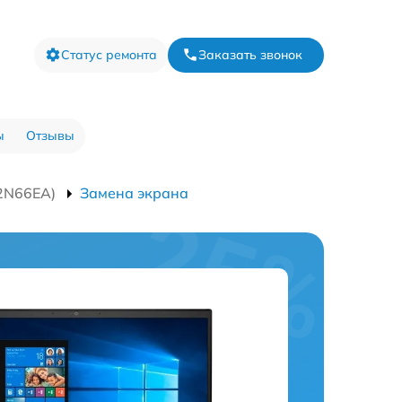
Статус ремонта
Заказать звонок
ы
Отзывы
22N66EA)
Замена экрана