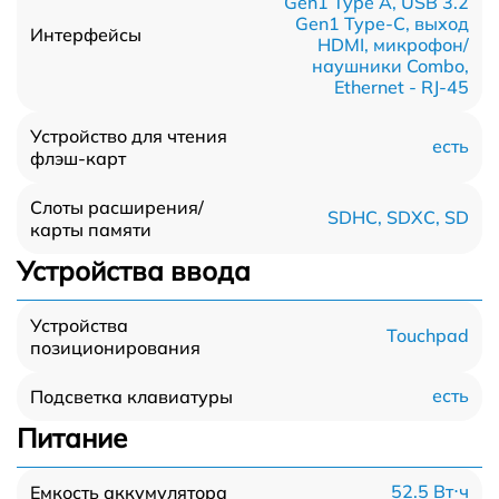
Gen1 Type A, USB 3.2
Gen1 Type-С, выход
Интерфейсы
HDMI, микрофон/
наушники Combo,
Ethernet - RJ-45
Устройство для чтения
есть
флэш-карт
Слоты расширения/
SDHC, SDXC, SD
карты памяти
Устройства ввода
Устройства
Touchpad
позиционирования
есть
Подсветка клавиатуры
Питание
52.5 Вт⋅ч
Емкость аккумулятора