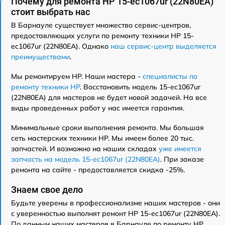
Почему для ремонта HP 15-ec1067ur (22N80EA)
стоит выбрать нас
В Барнауле существует множество сервис-центров,
предоставляющих услуги по ремонту техники HP 15-
ec1067ur (22N80EA). Однако
наш сервис-центр выделяется
преимуществами
.
Мы ремонтируем HP. Наши мастера -
специалисты по
ремонту техники HP
. Восстановить модель 15-ec1067ur
(22N80EA) для мастеров не будет новой задачей. На все
виды проведенных работ у нас имеется гарантия.
Минимальные сроки выполнения ремонта. Мы большая
сеть мастерских техники HP. Мы имеем более 20 тыс.
запчастей. И возможно на наших складах
уже имеется
запчасть на модель 15-ec1067ur (22N80EA)
. При заказе
ремонта на сайте - предоставляется скидка -25%.
Знаем свое дело
Будьте уверены в профессионализме наших мастеров - они
с уверенностью выполнят ремонт HP 15-ec1067ur (22N80EA).
По данным наших мастеров в Барнауле по ремонту HP,