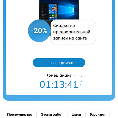
Скидка по
-20%
предварительной
записи на сайте
Цены на ремонт
Конец акции
01:13:40
Преимущества
Этапы работ
Цены
Гарантия
М