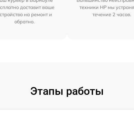
аш курьер в Барнауле
Большинство неисправн
сплатно доставит ваше
техники HP мы устран
стройство на ремонт и
течение 2 часов.
обратно.
Этапы работы