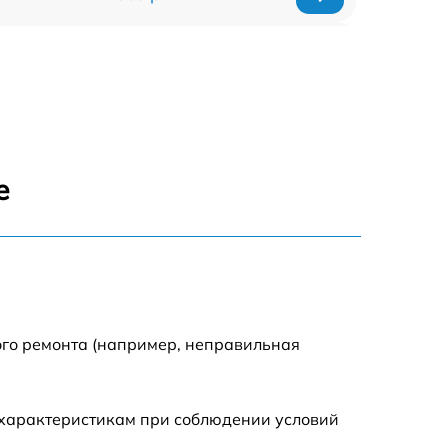
960 р
1290 р
1645 р
е
940 р
1095 р
390 р
ого ремонта (например, неправильная
2750 р
 характеристикам при соблюдении условий
990 р