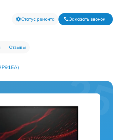
Статус ремонта
Заказать звонок
ы
Отзывы
2P91EA)