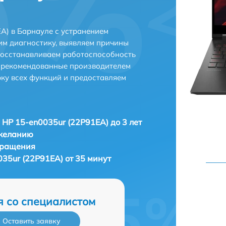
A) в Барнауле с устранением
м диагностику, выявляем причины
восстанавливаем работоспособность
и рекомендованные производителем
рку всех функций и предоставляем
 HP 15-en0035ur (22P91EA) до 3 лет
 желанию
бращения
35ur (22P91EA) от 35 минут
я со специалистом
Оставить заявку