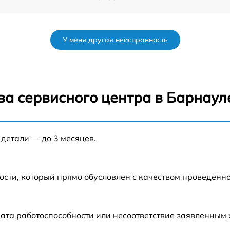
r
от 50 мин
У меня другая неисправность
от 120 мин
от 70 мин
ва сервисного центра в Барнаул
от 80 мин
 детали — до 3 месяцев.
от 60 мин
от 60 мин
ости, который прямо обусловлен с качеством проведенн
от 80 мин
ата работоспособности или несоответствие заявленным
от 70 мин