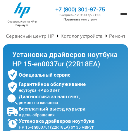
+7 (800) 301-97-75
Ежедневно с 9:00 до 21:00
Позвонить
мне утром
Сервисный центр HP
в
Барнауле
Сервисный центр HP
Каталог устройств
Ремонт Н
Установка драйверов ноутбука
HP 15-en0037ur (22R18EA)
Официальный сервис
Гарантийное обслуживание
ноутбука HP до 3 лет
Диагностика за наш счет,
ремонт по желанию
Бесплатный выезд курьера
в день обращения
Установка драйверов ноутбука
HP 15-en0037ur (22R18EA) от 35 минут