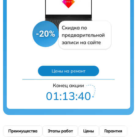
Скидка по
-20%
предварительной
записи на сайте
Цены на ремонт
Конец акции
01:13:39
Преимущества
Этапы работ
Цены
Гарантия
М