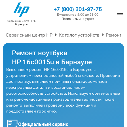
+7 (800) 301-97-75
Ежедневно с 9:00 до 21:00
Позвонить
мне утром
Сервисный центр HP
в
Барнауле
Сервисный центр HP
Каталог устройств
Ремонт Н
Ремонт ноутбука
HP 16c0015u в Барнауле
Выполняем ремонт HP 16c0015u в Барнауле с
устранением неисправностей любой сложности. Проводим
диагностику, выявляем причины поломки, заменяем
неисправные детали и восстанавливаем
работоспособность устройства. Используем оригинальные
или рекомендованные производителем запчасти, после
ремонта выполняем проверку всех функций и
предоставляем гарантию.
Официальный сервис