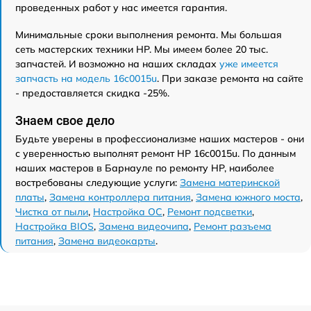
проведенных работ у нас имеется гарантия.
Минимальные сроки выполнения ремонта. Мы большая
сеть мастерских техники HP. Мы имеем более 20 тыс.
запчастей. И возможно на наших складах
уже имеется
запчасть на модель 16c0015u
. При заказе ремонта на сайте
- предоставляется скидка -25%.
Знаем свое дело
Будьте уверены в профессионализме наших мастеров - они
с уверенностью выполнят ремонт HP 16c0015u. По данным
наших мастеров в Барнауле по ремонту HP, наиболее
востребованы следующие услуги:
Замена материнской
платы
,
Замена контроллера питания
,
Замена южного моста
,
Чистка от пыли
,
Настройка ОС
,
Ремонт подсветки
,
Настройка BIOS
,
Замена видеочипа
,
Ремонт разъема
питания
,
Замена видеокарты
.