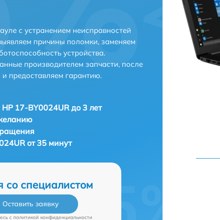
ауле с устранением неисправностей
выявляем причины поломки, заменяем
ботоспособность устройства.
анные производителем запчасти, после
 и предоставляем гарантию.
 HP 17-BY0024UR до 3 лет
 желанию
бращения
024UR от 35 минут
я со специалистом
Оставить заявку
есь c
политикой конфиденциальности