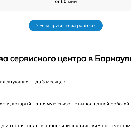
от 60 мин
от 50 мин
У меня другая неисправность
от 120 мин
от 70 мин
ва сервисного центра в Барнаул
от 80 мин
мплектующие — до 3 месяцев.
от 60 мин
от 60 мин
ости, который напрямую связан с выполненной работой
от 80 мин
из строя, отказ в работе или техническим параметрам