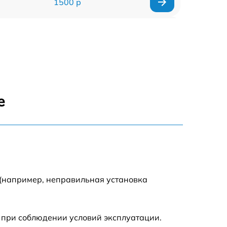
1500 р
960 р
1290 р
1645 р
е
940 р
1095 р
390 р
 (например, неправильная установка
2750 р
 при соблюдении условий эксплуатации.