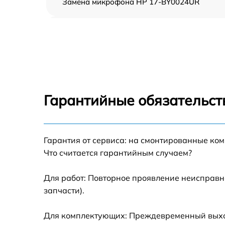
Замена микрофона HP 17-BY0024UR
Замена оперативной памяти HP 17-
BY0024UR
Замена процессора HP 17-BY0024UR
Замена системы охлаждения HP 17-
BY0024UR
Гарантийные обязательст
Замена экрана HP 17-BY0024UR
Гарантия от сервиса: на смонтированные ко
Замена шлейфа матрицы HP 17-BY0024UR
Что считается гарантийным случаем?
Замена разъёмов (HDMI, DVI, Дисплей
порта) HP 17-BY0024UR
Для работ: Повторное проявление неисправн
запчасти).
Замена северного моста HP 17-BY0024UR
Для комплектующих: Преждевременный выход 