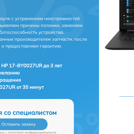
ауле с устранением неисправностей
выявляем причины поломки, заменяем
ботоспособность устройства.
анные производителем запчасти, после
 и предоставляем гарантию.
 HP 17-BY0027UR до 3 лет
 желанию
бращения
027UR от 35 минут
я со специалистом
Оставить заявку
есь c
политикой конфиденциальности