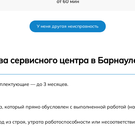
от 60 мин
от 50 мин
У меня другая неисправность
от 120 мин
от 70 мин
ва сервисного центра в Барнаул
от 80 мин
мплектующие — до 3 месяцев.
от 60 мин
от 60 мин
а, который прямо обусловлен с выполненной работой (н
от 80 мин
из строя, утрата работоспособности или несоответств