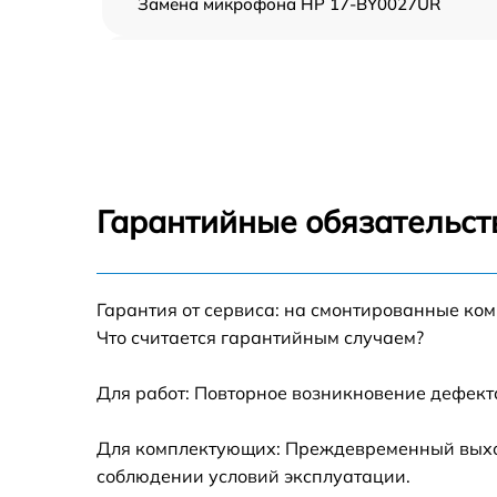
Замена микрофона HP 17-BY0027UR
Замена оперативной памяти HP 17-
BY0027UR
Замена процессора HP 17-BY0027UR
Замена системы охлаждения HP 17-
BY0027UR
Гарантийные обязательст
Замена экрана HP 17-BY0027UR
Гарантия от сервиса: на смонтированные ко
Замена шлейфа матрицы HP 17-BY0027UR
Что считается гарантийным случаем?
Замена разъёмов (HDMI, DVI, Дисплей
порта) HP 17-BY0027UR
Для работ: Повторное возникновение дефект
Замена северного моста HP 17-BY0027UR
Для комплектующих: Преждевременный выход 
соблюдении условий эксплуатации.