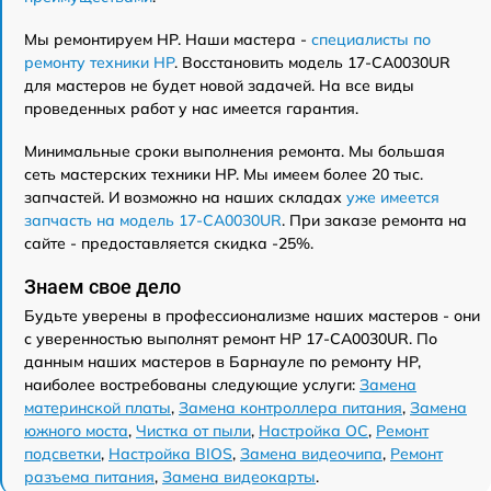
Мы ремонтируем HP. Наши мастера -
специалисты по
ремонту техники HP
. Восстановить модель 17-CA0030UR
для мастеров не будет новой задачей. На все виды
проведенных работ у нас имеется гарантия.
Минимальные сроки выполнения ремонта. Мы большая
сеть мастерских техники HP. Мы имеем более 20 тыс.
запчастей. И возможно на наших складах
уже имеется
запчасть на модель 17-CA0030UR
. При заказе ремонта на
сайте - предоставляется скидка -25%.
Знаем свое дело
Будьте уверены в профессионализме наших мастеров - они
с уверенностью выполнят ремонт HP 17-CA0030UR. По
данным наших мастеров в Барнауле по ремонту HP,
наиболее востребованы следующие услуги:
Замена
материнской платы
,
Замена контроллера питания
,
Замена
южного моста
,
Чистка от пыли
,
Настройка ОС
,
Ремонт
подсветки
,
Настройка BIOS
,
Замена видеочипа
,
Ремонт
разъема питания
,
Замена видеокарты
.