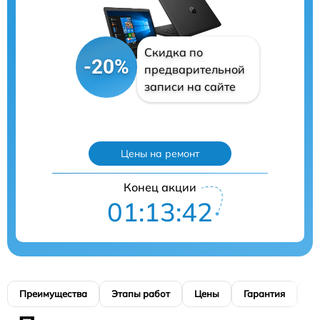
Скидка по
-20%
предварительной
записи на сайте
Цены на ремонт
Конец акции
01:13:41
Преимущества
Этапы работ
Цены
Гарантия
М