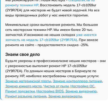
Мы ремонтируем HP. Наши мастера -
специалисты по
ремонту техники HP
. Восстановить модель 17-cb1059ur
(2Y9R7EA) для мастеров не будет новой задачей. На все
виды проведенных работ у нас имеется гарантия.
Минимальные сроки выполнения ремонта. Мы большая
сеть мастерских техники HP. Мы имеем более 20 тыс.
запчастей. И возможно на наших складах
уже имеется
запчасть на модель 17-cb1059ur (2Y9R7EA)
. При заказе
ремонта на сайте - предоставляется скидка -25%.
Знаем свое дело
Будьте уверены в профессионализме наших мастеров - они
с уверенностью выполнят ремонт HP 17-cb1059ur
(2Y9R7EA). По данным наших мастеров в Барнауле по
ремонту HP, наиболее востребованы следующие услуги:
Замена материнской платы
,
Замена контроллера питания
,
Замена южного моста
,
Чистка от пыли
,
Настройка ОС
,
Ремонт подсветки
,
Настройка BIOS
,
Замена видеочипа
,
Ремонт разъема питания
,
Замена видеокарты
.