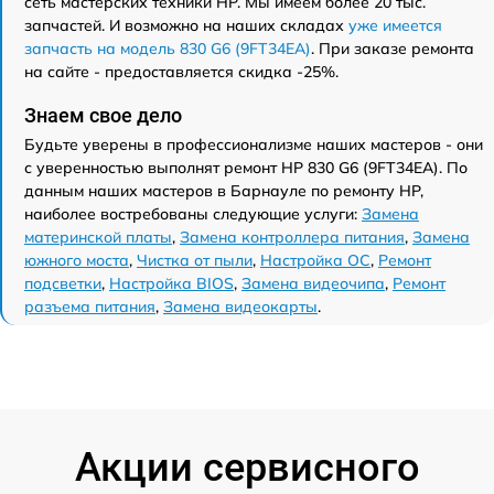
сеть мастерских техники HP. Мы имеем более 20 тыс.
запчастей. И возможно на наших складах
уже имеется
запчасть на модель 830 G6 (9FT34EA)
. При заказе ремонта
на сайте - предоставляется скидка -25%.
Знаем свое дело
Будьте уверены в профессионализме наших мастеров - они
с уверенностью выполнят ремонт HP 830 G6 (9FT34EA). По
данным наших мастеров в Барнауле по ремонту HP,
наиболее востребованы следующие услуги:
Замена
материнской платы
,
Замена контроллера питания
,
Замена
южного моста
,
Чистка от пыли
,
Настройка ОС
,
Ремонт
подсветки
,
Настройка BIOS
,
Замена видеочипа
,
Ремонт
разъема питания
,
Замена видеокарты
.
Акции сервисного