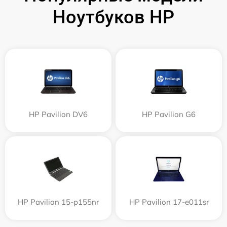
Ноутбуков HP
HP Pavilion DV6
HP Pavilion G6
HP Pavilion 15-p155nr
HP Pavilion 17-e011sr