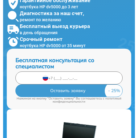
Гарантийное обслуживание
ноутбука HP dv5000 до 3 лет
Диагностика за наш счет,
ремонт по желанию
Бесплатный выезд курьера
в день обращения
Срочный ремонт
ноутбука HP dv5000 от 35 минут
Бесплатная консультация со
специалистом
Оставить заявку
Нажимая на кнопку "Оставить заявку" Вы соглашаетесь c
политикой
конфиденциальности