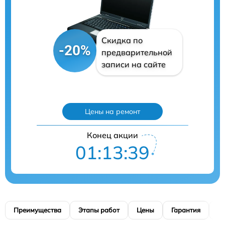
Скидка по
-20%
предварительной
записи на сайте
Цены на ремонт
Конец акции
01:13:38
Преимущества
Этапы работ
Цены
Гарантия
М