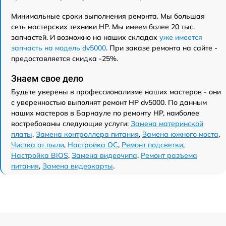
Минимальные сроки выполнения ремонта. Мы большая
сеть мастерских техники HP. Мы имеем более 20 тыс.
запчастей. И возможно на наших складах
уже имеется
запчасть на модель dv5000
. При заказе ремонта на сайте -
предоставляется скидка -25%.
Знаем свое дело
Будьте уверены в профессионализме наших мастеров - они
с уверенностью выполнят ремонт HP dv5000. По данным
наших мастеров в Барнауле по ремонту HP, наиболее
востребованы следующие услуги:
Замена материнской
платы
,
Замена контроллера питания
,
Замена южного моста
,
Чистка от пыли
,
Настройка ОС
,
Ремонт подсветки
,
Настройка BIOS
,
Замена видеочипа
,
Ремонт разъема
питания
,
Замена видеокарты
.