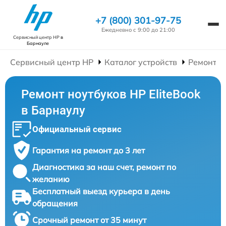
+7 (800) 301-97-75
Ежедневно с 9:00 до 21:00
Сервисный центр HP
в
Барнауле
Сервисный центр HP
Каталог устройств
Ремонт Н
Ремонт ноутбуков HP EliteBook
в Барнаулу
Официальный сервис
Гарантия на ремонт до 3 лет
Диагностика за наш счет, ремонт по
желанию
Бесплатный выезд курьера в день
обращения
Срочный ремонт от 35 минут