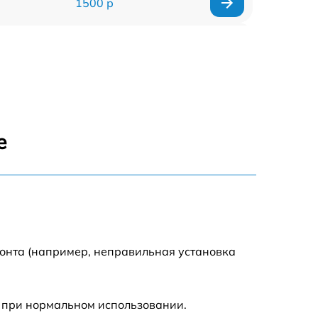
1500 р
960 р
1290 р
1645 р
е
940 р
1095 р
390 р
монта (например, неправильная установка
2750 р
 при нормальном использовании.