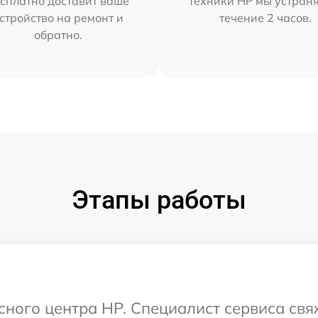
сплатно доставит ваше
техники HP мы устран
стройство на ремонт и
течение 2 часов.
обратно.
Этапы работы
исного центра HP. Специалист сервиса свя