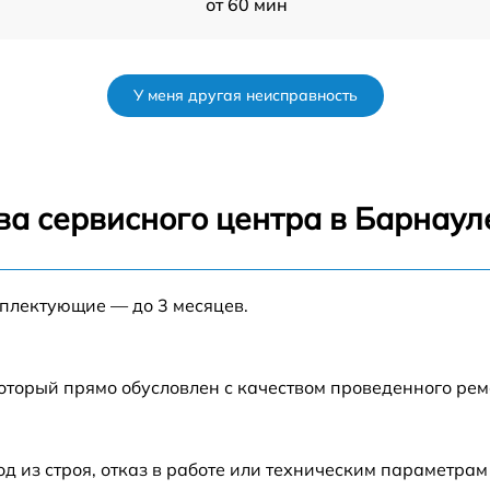
от 60 мин
от 50 мин
У меня другая неисправность
от 120 мин
от 70 мин
ва сервисного центра в Барнаул
от 80 мин
мплектующие — до 3 месяцев.
от 60 мин
от 60 мин
который прямо обусловлен с качеством проведенного ре
от 80 мин
из строя, отказ в работе или техническим параметрам