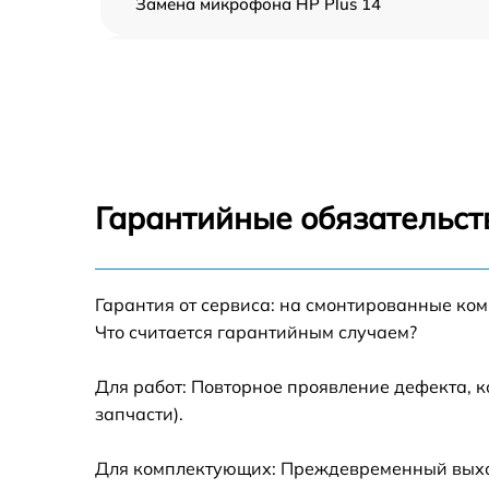
Замена микрофона HP Plus 14
Замена оперативной памяти HP Plus 14
Замена процессора HP Plus 14
Замена системы охлаждения HP Plus 14
Гарантийные обязательст
Замена экрана HP Plus 14
Гарантия от сервиса: на смонтированные ко
Замена шлейфа матрицы HP Plus 14
Что считается гарантийным случаем?
Замена разъёмов (HDMI, DVI, Дисплей
порта) HP Plus 14
Для работ: Повторное проявление дефекта, 
запчасти).
Замена северного моста HP Plus 14
Для комплектующих: Преждевременный выход 