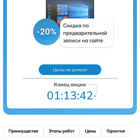
Скидка по
-20%
предварительной
записи на сайте
Цены на ремонт
Конец акции
01:13:41
Преимущества
Этапы работ
Цены
Гарантия
М