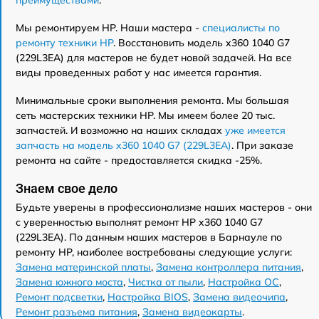
Мы ремонтируем HP. Наши мастера -
специалисты по
ремонту техники HP
. Восстановить модель x360 1040 G7
(229L3EA) для мастеров не будет новой задачей. На все
виды проведенных работ у нас имеется гарантия.
Минимальные сроки выполнения ремонта. Мы большая
сеть мастерских техники HP. Мы имеем более 20 тыс.
запчастей. И возможно на наших складах
уже имеется
запчасть на модель x360 1040 G7 (229L3EA)
. При заказе
ремонта на сайте - предоставляется скидка -25%.
Знаем свое дело
Будьте уверены в профессионализме наших мастеров - они
с уверенностью выполнят ремонт HP x360 1040 G7
(229L3EA). По данным наших мастеров в Барнауле по
ремонту HP, наиболее востребованы следующие услуги:
Замена материнской платы
,
Замена контроллера питания
,
Замена южного моста
,
Чистка от пыли
,
Настройка ОС
,
Ремонт подсветки
,
Настройка BIOS
,
Замена видеочипа
,
Ремонт разъема питания
,
Замена видеокарты
.