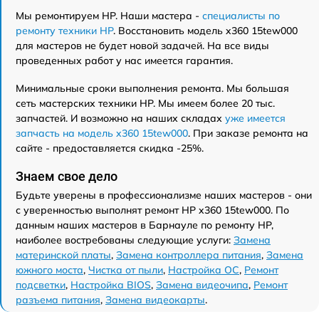
Мы ремонтируем HP. Наши мастера -
специалисты по
ремонту техники HP
. Восстановить модель x360 15tew000
для мастеров не будет новой задачей. На все виды
проведенных работ у нас имеется гарантия.
Минимальные сроки выполнения ремонта. Мы большая
сеть мастерских техники HP. Мы имеем более 20 тыс.
запчастей. И возможно на наших складах
уже имеется
запчасть на модель x360 15tew000
. При заказе ремонта на
сайте - предоставляется скидка -25%.
Знаем свое дело
Будьте уверены в профессионализме наших мастеров - они
с уверенностью выполнят ремонт HP x360 15tew000. По
данным наших мастеров в Барнауле по ремонту HP,
наиболее востребованы следующие услуги:
Замена
материнской платы
,
Замена контроллера питания
,
Замена
южного моста
,
Чистка от пыли
,
Настройка ОС
,
Ремонт
подсветки
,
Настройка BIOS
,
Замена видеочипа
,
Ремонт
разъема питания
,
Замена видеокарты
.