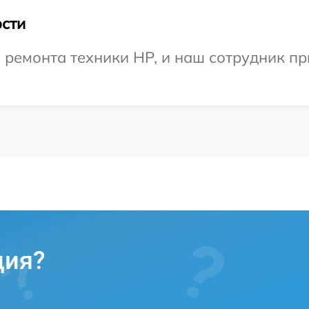
сти
емонта техники HP, и наш сотрудник при
ция?