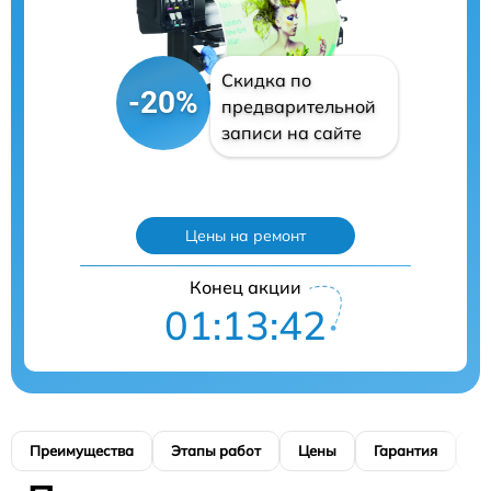
Скидка по
-20%
предварительной
записи на сайте
Цены на ремонт
Конец акции
01:13:41
Преимущества
Этапы работ
Цены
Гарантия
М