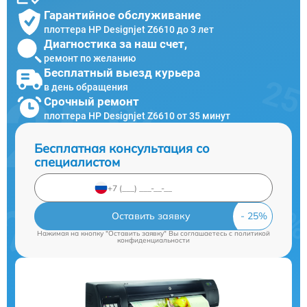
Гарантийное обслуживание
плоттера HP Designjet Z6610 до 3 лет
Диагностика за наш счет,
ремонт по желанию
Бесплатный выезд курьера
в день обращения
Срочный ремонт
плоттера HP Designjet Z6610 от 35 минут
Бесплатная консультация со
специалистом
Оставить заявку
Нажимая на кнопку "Оставить заявку" Вы соглашаетесь c
политикой
конфиденциальности