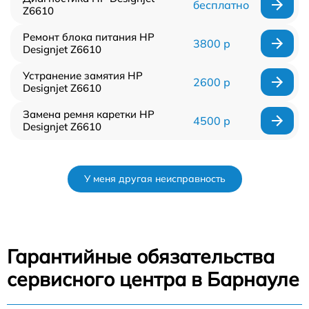
бесплатно
Z6610
Ремонт блока питания HP
3800 р
Designjet Z6610
Устранение замятия HP
2600 р
Designjet Z6610
Замена ремня каретки HP
4500 р
Designjet Z6610
У меня другая неисправность
Гарантийные обязательства
сервисного центра в Барнауле