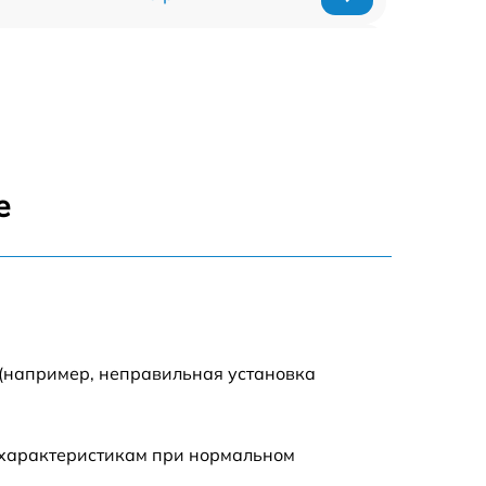
1920 р
1440 р
1440 р
е
1920 р
4500 р
4000 р
 (например, неправильная установка
3200 р
 характеристикам при нормальном
1440 р