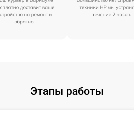
аш курьер в Барнауле
Большинство неисправн
сплатно доставит ваше
техники HP мы устран
стройство на ремонт и
течение 2 часов.
обратно.
Этапы работы