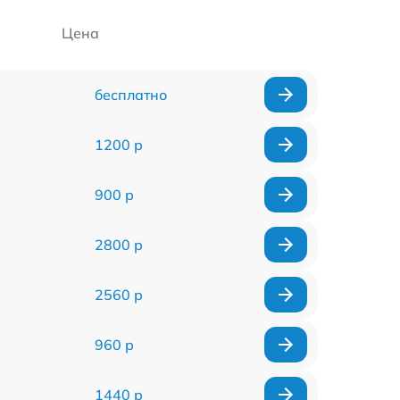
Цена
бесплатно
1200 р
900 р
2800 р
2560 р
960 р
1440 р