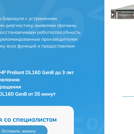
в Барнауле с устранением
м диагностику, выявляем причины
восстанавливаем работоспособность
и рекомендованные производителем
рку всех функций и предоставляем
HP Proliant DL160 Gen8 до 3 лет
 желанию
бращения
 DL160 Gen8 от 35 минут
я со специалистом
Оставить заявку