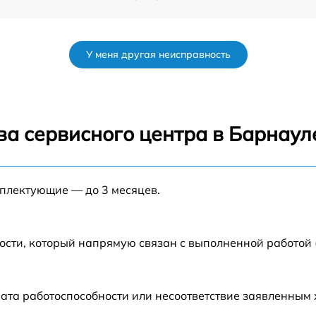
от 60 мин
У меня другая неисправность
от 90 мин
от 70 мин
ва сервисного центра в Барнаул
nt
от 90 мин
мплектующие — до 3 месяцев.
от 100 мин
от 80 мин
ости, который напрямую связан с выполненной работой
от 70 мин
ата работоспособности или несоответствие заявленным
от 60 мин