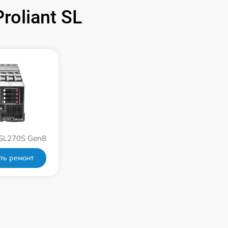
oliant SL
 SL270S Gen8
ть ремонт