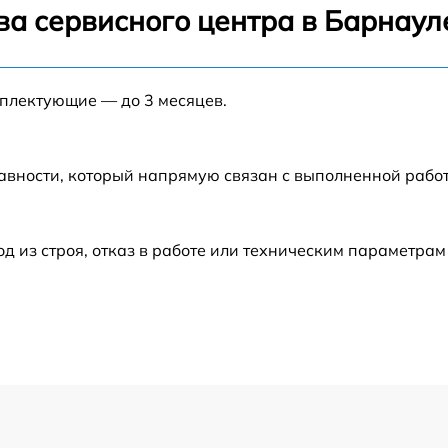
от 60 мин
ва сервисного центра в Барнаул
от 90 мин
мплектующие — до 3 месяцев.
от 60 мин
авности, который напрямую связан с выполненной рабо
от 70 мин
от 50 мин
из строя, отказ в работе или техническим параметрам
от 70 мин
от 70 мин
от 50 мин