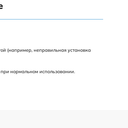
900 р
е
1440 р
1920 р
той (например, неправильная установка
1440 р
960 р
 при нормальном использовании.
2560 р
2800 р
2200 р