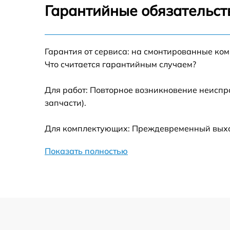
Настройка оборудования
Гарантийные обязательст
Замена северного моста
Гарантия от сервиса: на смонтированные ко
Прошивка BIOS
Что считается гарантийным случаем?
Для работ: Повторное возникновение неиспр
Замена оперативной памяти
запчасти).
Замена блока питания
Для комплектующих: Преждевременный выход 
Замена материнской платы
Показать полностью
Ремонт материнской платы
Не передаются пакеты в vmware