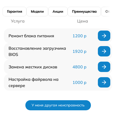
Гарантия
Модели
Акции
Преимущества
Отзы
Услуга
Цена
Ремонт блока питания
1200 р
Восстановление загрузчика
1920 р
BIOS
Замена жестких дисков
4800 р
Настройка файрвола на
1000 р
сервере
У меня другая неисправность