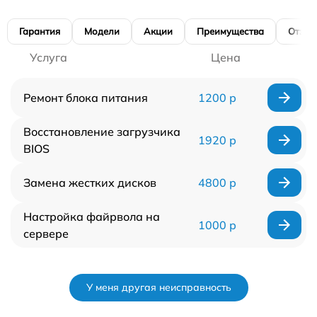
Гарантия
Модели
Акции
Преимущества
Отзы
Услуга
Цена
Ремонт блока питания
1200 р
Восстановление загрузчика
1920 р
BIOS
Замена жестких дисков
4800 р
Настройка файрвола на
1000 р
сервере
У меня другая неисправность