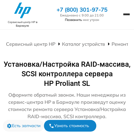
+7 (800) 301-97-75
Ежедневно с 9:00 до 21:00
Позвонить
мне утром
Сервисный центр HP
в
Барнауле
Сервисный центр HP
Каталог устройств
Ремонт С
Установка/Настройка RAID-массива,
SCSI контроллера сервера
HP Proliant SL
Оформите обратный звонок. Наши менеджеры из
сервис-центра HP в Барнауле произведут оценку
стоимости ремонта сервера Установка/Настройка
RAID-массива, SCSI контроллера.
Есть запчасти
Узнать стоимость