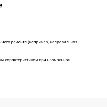
900 р
е
1440 р
1920 р
енного ремонта (например, неправильная
1440 р
960 р
ным характеристикам при нормальном
2560 р
2800 р
2200 р