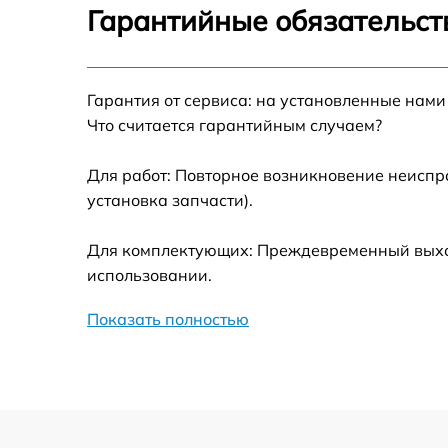
Настройка оборудования
Гарантийные обязательст
Замена северного моста
Гарантия от сервиса: на установленные нами
Прошивка BIOS
Что считается гарантийным случаем?
Для работ: Повторное возникновение неиспр
Замена оперативной памяти
установка запчасти).
Замена блока питания
Для комплектующих: Преждевременный выход 
использовании.
Замена материнской платы
Показать полностью
Ремонт материнской платы
Не передаются пакеты в vmware