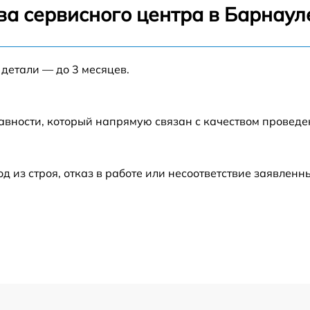
от 60 мин
ва сервисного центра в Барнаул
от 90 мин
 детали — до 3 месяцев.
от 60 мин
авности, который напрямую связан с качеством провед
от 70 мин
от 50 мин
из строя, отказ в работе или несоответствие заявлен
от 70 мин
от 70 мин
от 50 мин