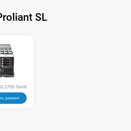
oliant SL
 SL270S Gen8
ть ремонт